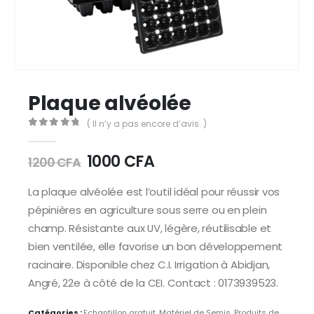
Plaque alvéolée
( Il n’y a pas encore d’avis. )
0
Sur 5
1000
CFA
1200
CFA
La plaque alvéolée est l’outil idéal pour réussir vos
pépinières en agriculture sous serre ou en plein
champ. Résistante aux UV, légère, réutilisable et
bien ventilée, elle favorise un bon développement
racinaire. Disponible chez C.I. Irrigation à Abidjan,
Angré, 22e à côté de la CEI. Contact : 0173939523.
Catégories :
Echantillon gratuit
,
Matériel de Semis
,
Produits de