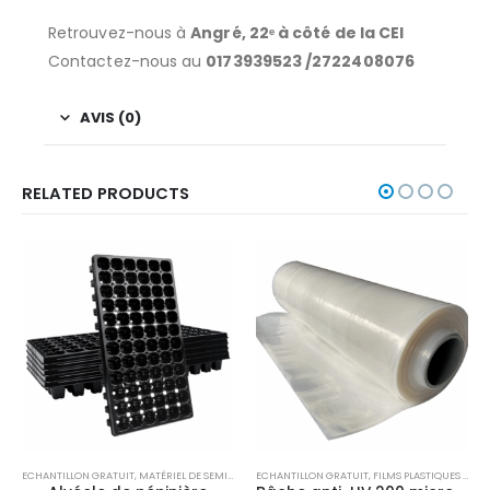
Retrouvez-nous à
Angré, 22ᵉ à côté de la CEI
Contactez-nous au
0173939523 /2722408076
AVIS (0)
RELATED PRODUCTS
ECHANTILLON GRATUIT
,
MATÉRIEL DE SEMIS
,
PRODUITS DE SERRE
ECHANTILLON GRATUIT
,
FILMS PLASTIQUES ET COUVERTS