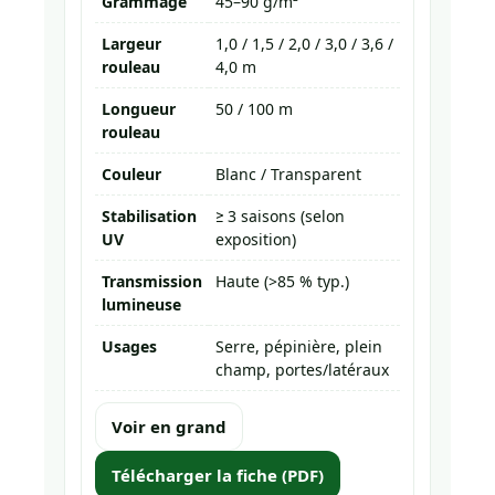
Grammage
45–90 g/m²
Largeur
1,0 / 1,5 / 2,0 / 3,0 / 3,6 /
rouleau
4,0 m
Longueur
50 / 100 m
rouleau
Couleur
Blanc / Transparent
Stabilisation
≥ 3 saisons (selon
UV
exposition)
Transmission
Haute (>85 % typ.)
lumineuse
Usages
Serre, pépinière, plein
champ, portes/latéraux
Voir en grand
Télécharger la fiche (PDF)