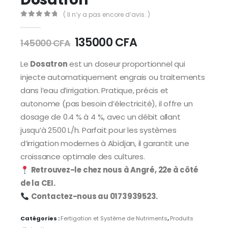
( Il n’y a pas encore d’avis. )
0
Sur 5
135000
CFA
145000
CFA
Le
Dosatron
est un doseur proportionnel qui
injecte automatiquement engrais ou traitements
dans l’eau d’irrigation. Pratique, précis et
autonome (pas besoin d’électricité), il offre un
dosage de 0.4 % à 4 %, avec un débit allant
jusqu’à 2500 L/h. Parfait pour les systèmes
d’irrigation modernes à Abidjan, il garantit une
croissance optimale des cultures.
Retrouvez-le chez nous à Angré, 22e à côté
de la CEI.
Contactez-nous au 0173939523.
Catégories :
Fertigation et Système de Nutriments
,
Produits