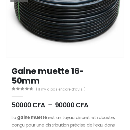
Gaine muette 16-
50mm
( Il n’y a pas encore d’avis. )
0
Sur 5
50000
CFA
–
90000
CFA
La
gaine muette
est un tuyau discret et robuste,
conçu pour une distribution précise de l’eau dans