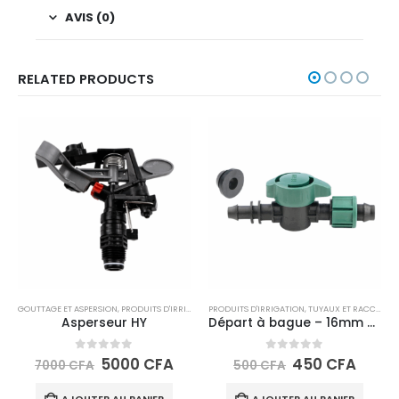
AVIS (0)
RELATED PRODUCTS
GOUTTAGE ET ASPERSION
,
PRODUITS D'IRRIGATION
PRODUITS D'IRRIGATION
,
TUYAUX ET RACCORDS
Asperseur HY
Départ à bague – 16mm + caoutchouc
0
sur 5
0
sur 5
5000
CFA
450
CFA
7000
CFA
500
CFA