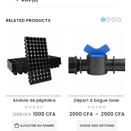
AVIS (0)
RELATED PRODUCTS
ECHANTILLON GRATUIT
,
MATÉRIEL DE SEMIS
,
PRODUITS DE SERRE
ECHANTILLON GRATUIT
,
PRODUITS D'IRRIGATION
Alvéole de pépinière
Départ à bague laser
0
sur 5
0
sur 5
1000
CFA
2000
CFA
–
2500
CFA
1200
CFA
AJOUTER AU PANIER
CHOIX DES OPTIONS