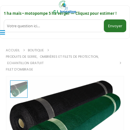
1 ha maïs • motopompe 5 ha verger — Cliquez pour estimer !
Envoyer
ACCUEIL
BOUTIQUE
PRODUITS DE SERRE
,
OMBRIÈRES ET FILETS DE PROTECTION
,
ECHANTILLON GRATUIT
FILET D’OMBRAGE