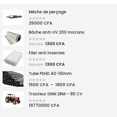
Mèche de perçage
25000
CFA
0
sur 5
Bâche anti-UV 200 microns
1300
CFA
0
sur 5
1500
CFA
Filet anti insectes
1300
CFA
0
sur 5
1500
CFA
Tube PEHD 40-110mm
1500
CFA
–
1800
CFA
0
sur 5
Tracteur GNN 2RM – 85 CV
19770000
CFA
0
sur 5