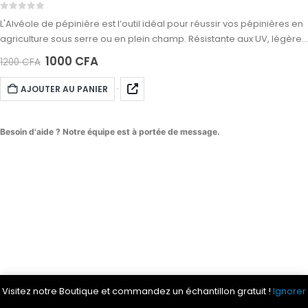
0
sur 5
L'Alvéole de pépinière est l’outil idéal pour réussir vos pépinières en
agriculture sous serre ou en plein champ. Résistante aux UV, légère,
réutilisable et bien ventilée, elle favorise un bon développement
1000
CFA
1200
CFA
racinaire. Disponible chez C.I. Irrigation à Abidjan, Angré, 22e à côté
de la CEI. Contact : 0173939523.
AJOUTER AU PANIER
Besoin d'aide ? Notre équipe est à portée de message.
Visitez notre Boutique et commandez un échantillon gratuit !
Ignorer